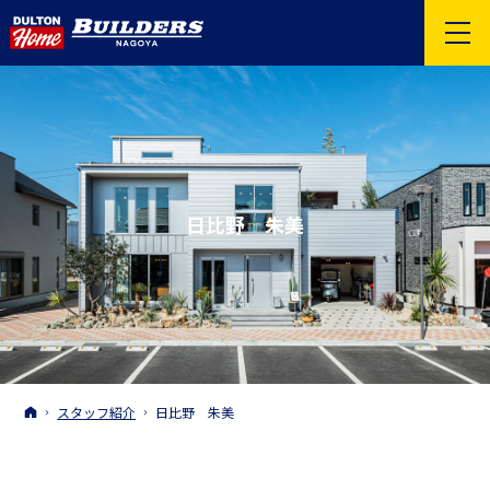
日比野 朱美
ホーム
スタッフ紹介
日比野 朱美