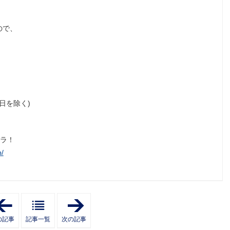
ので、
曜日を除く)
チラ！
/
「
「
【
湯
ガ
ど
の記事
記事一覧
次の記事
レ
こ
ー
ろ