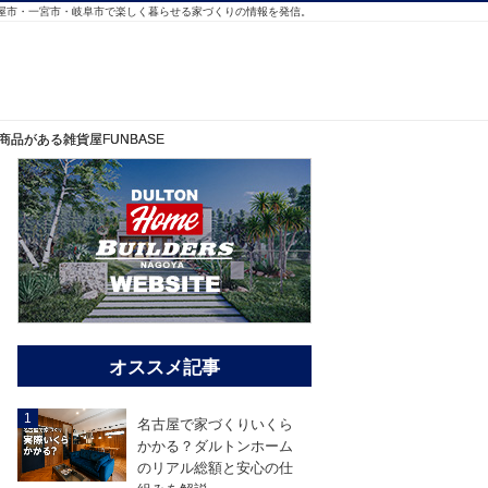
屋市・一宮市・岐阜市で楽しく暮らせる家づくりの情報を発信。
商品がある雑貨屋FUNBASE
商品がある雑貨屋FUNBASE
ダルトン
商品があ
る雑貨屋
オススメ記事
FUNBASE
名古屋で家づくりいくら
かかる？ダルトンホーム
のリアル総額と安心の仕