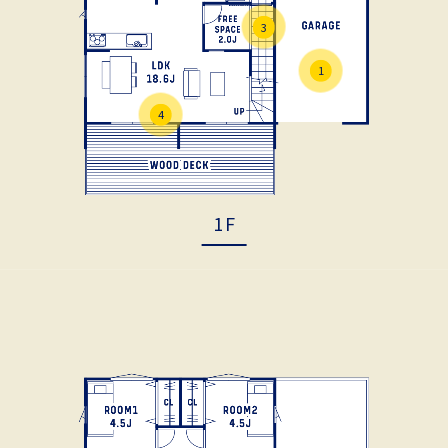
3
1
4
1F