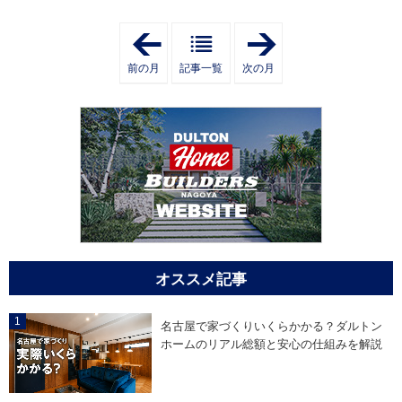
「
「
2
2
0
0
前の月
記事一覧
次の月
2
2
6
6
年
年
3
5
月
月
」
」
オススメ記事
名古屋で家づくりいくらかかる？ダルトン
ホームのリアル総額と安心の仕組みを解説